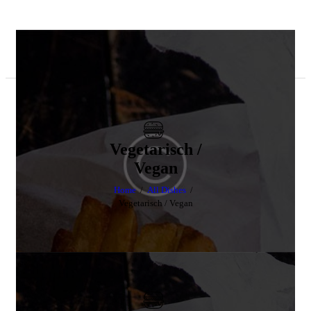
Vegetarisch /
Vegan
Home
All Dishes
Vegetarisch / Vegan