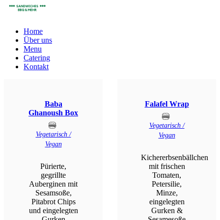
Home
Über uns
Menu
Catering
Kontakt
Baba
Falafel Wrap
Ghanoush Box
Vegetarisch /
Vegetarisch /
Vegan
Vegan
Kichererbsenbällchen
Pürierte,
mit frischen
gegrillte
Tomaten,
Auberginen mit
Petersilie,
Sesamsoße,
Minze,
Pitabrot Chips
eingelegten
und eingelegten
Gurken &
Gurken
Sesamesoße